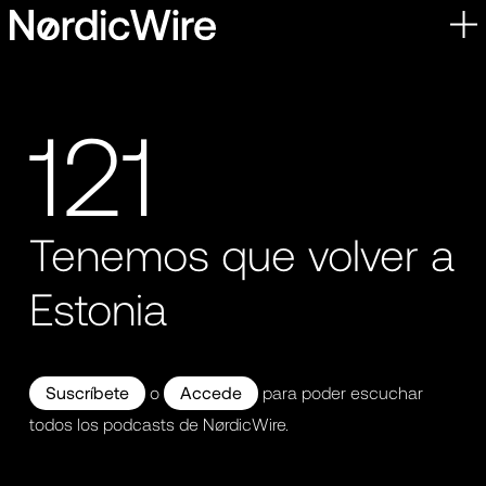
Skip
to
content
121
Tenemos que volver a
Estonia
Suscríbete
o
Accede
para poder escuchar
todos los podcasts de NørdicWire.