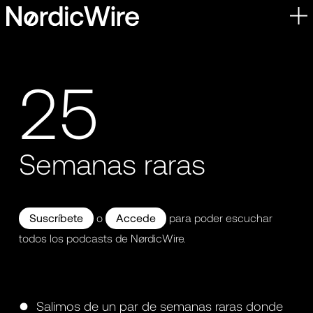
Skip
to
content
25
Semanas raras
Suscríbete
o
Accede
para poder escuchar
todos los podcasts de NørdicWire.
Salimos de un par de semanas raras donde