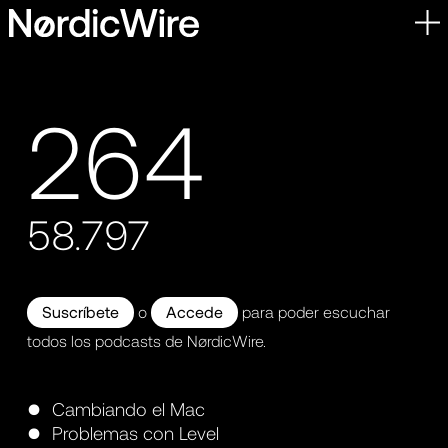
Skip
to
content
264
58.797
Suscríbete
o
Accede
para poder escuchar
todos los podcasts de NørdicWire.
Cambiando el Mac
Problemas con Level