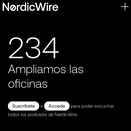
Skip
to
content
234
Ampliamos las
oficinas
Suscríbete
o
Accede
para poder escuchar
todos los podcasts de NørdicWire.