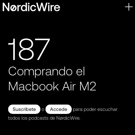
Skip
to
content
187
Comprando el
Macbook Air M2
Suscríbete
o
Accede
para poder escuchar
todos los podcasts de NørdicWire.