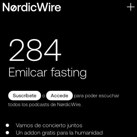
Skip
to
content
284
Emilcar fasting
Suscríbete
o
Accede
para poder escuchar
todos los podcasts de NørdicWire.
Vamos de concierto juntos
Un addon gratis para la humanidad