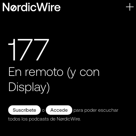
Skip
to
content
177
En remoto (y con
Display)
Suscríbete
o
Accede
para poder escuchar
todos los podcasts de NørdicWire.