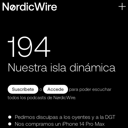
Skip
to
content
194
Nuestra isla dinámica
Suscríbete
o
Accede
para poder escuchar
todos los podcasts de NørdicWire.
Pedimos disculpas a los oyentes y a la DGT
Nos compramos un iPhone 14 Pro Max