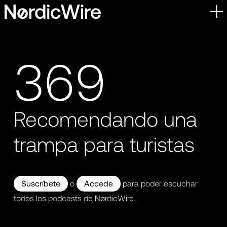
Skip
to
content
369
Recomendando una
trampa para turistas
Suscríbete
o
Accede
para poder escuchar
todos los podcasts de NørdicWire.