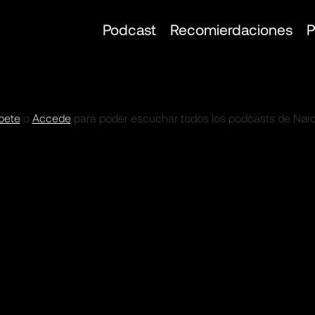
Podcast
Recomierdaciones
P
bete
o
Accede
para poder escuchar todos los podcasts de Nørd