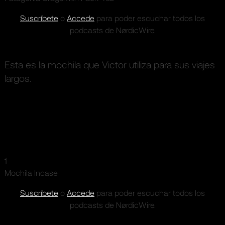
Suscríbete
o
Accede
para poder escuchar todos los
podcasts de NørdicWire.
Esta es la mochila que Victor utiliza para sus viajes
largos.
1
Mochila Incase
Suscríbete
o
Accede
para poder escuchar todos los
podcasts de NørdicWire.