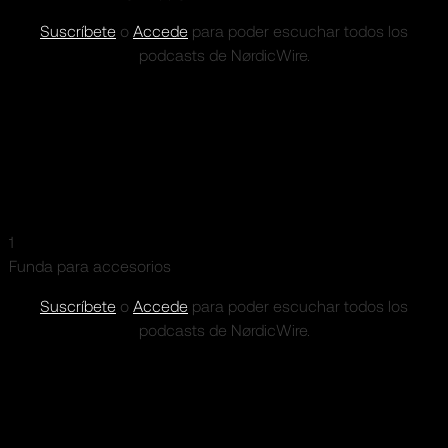
Suscríbete
o
Accede
para poder escuchar todos los
podcasts de NørdicWire.
1
Funda para accesorios
Suscríbete
o
Accede
para poder escuchar todos los
podcasts de NørdicWire.