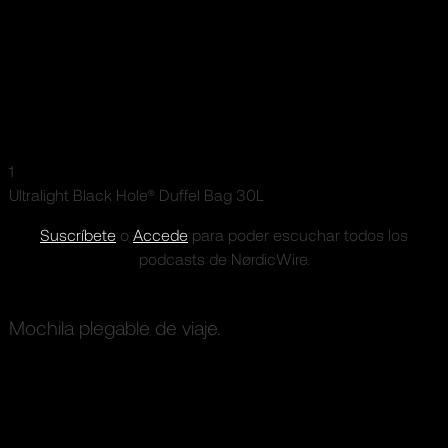
1
Ultralight Black Hole® Duffel Bag 30L
Suscríbete
o
Accede
para poder escuchar todos los
podcasts de NørdicWire.
Mochila plegable de viaje.