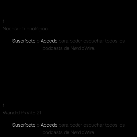
1
Neceser tecnológico
Suscríbete
o
Accede
para poder escuchar todos los
podcasts de NørdicWire.
1
Wandrd PRVKE 21
Suscríbete
o
Accede
para poder escuchar todos los
podcasts de NørdicWire.