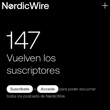
Skip
to
content
147
Vuelven los
suscriptores
Suscríbete
o
Accede
para poder escuchar
todos los podcasts de NørdicWire.