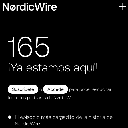
Skip
to
content
165
¡Ya estamos aquí!
Suscríbete
o
Accede
para poder escuchar
todos los podcasts de NørdicWire.
El episodio más cargadito de la historia de
NordicWire.